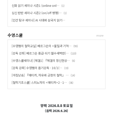
신화 읽기 세미나 시즌1 (online onl…
(
)
1
심신 탄탄 세미나 시즌2 (on/off 병행)…
(
)
1
[인간 탐구 세미나] AI 시대와 삼국지 읽기…
수영스쿨
more
[수영쌤의 철학교실] 베르그손의 <물질과 기억…
(
)
95
[강독 강좌] 베르그손 중급-되기 월수새벽반(…
(
)
110
[수영스쿨세미나] [헤겔1] 『헤겔의 정신현상…
(
)
6
[강독 강좌] 수영쌤의 욥기강독 - 10/1(…
(
)
33
[아침낭송] 『에티카, 자유와 긍정의 철학』 …
(
)
14
[철학기초스쿨] 스피노자의 <에티카>2 - 1…
(
)
38
양력 2026.8.8 토요일
(음력 2026.6.26)