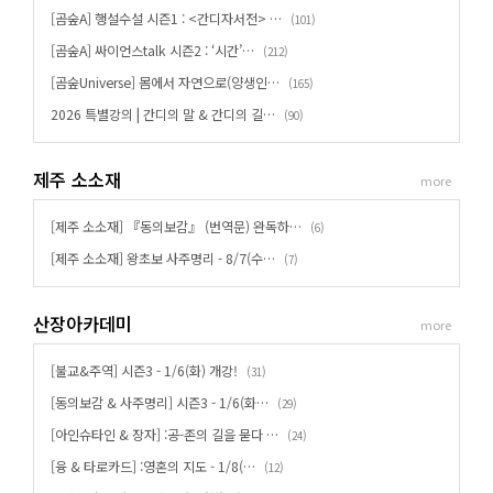
[곰숲A] 행설수설 시즌1 : <간디자서전> …
(
)
101
[곰숲A] 싸이언스talk 시즌2 : ‘시간’…
(
)
212
[곰숲Universe] 몸에서 자연으로(양생인…
(
)
165
2026 특별강의 | 간디의 말 & 간디의 길…
(
)
90
제주 소소재
more
[제주 소소재] 『동의보감』 (번역문) 완독하…
(
)
6
[제주 소소재] 왕초보 사주명리 - 8/7(수…
(
)
7
산장아카데미
more
[불교&주역] 시즌3 - 1/6(화) 개강!
(
)
31
[동의보감 & 사주명리] 시즌3 - 1/6(화…
(
)
29
[아인슈타인 & 장자] :공-존의 길을 묻다 …
(
)
24
[융 & 타로카드] :영혼의 지도 - 1/8(…
(
)
12