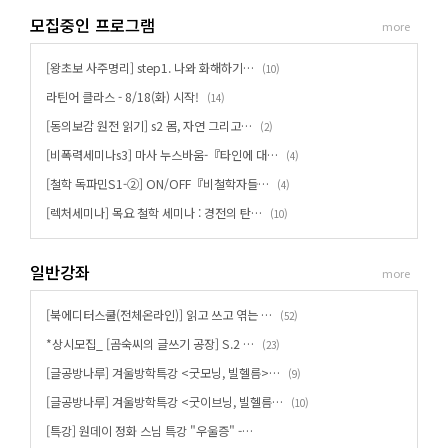
모집중인 프로그램
more
[왕초보 사주명리] step1. 나와 화해하기…
(
)
10
라틴어 클라스 - 8/18(화) 시작!
(
)
14
[동의보감 원전 읽기] s2 몸, 자연 그리고…
(
)
2
[비폭력세미나s3] 마사 누스바움-『타인에 대…
(
)
4
[철학 독파민S1-②] ON/OFF『비철학자들…
(
)
4
[렉처세미나] 목요 철학 세미나 : 경전의 탄…
(
)
10
일반강좌
more
[북에디터스쿨(전체온라인)] 읽고 쓰고 엮는 …
(
)
52
*상시모집_ [곰숙씨의 글쓰기 공장] S.2 …
(
)
23
[글공방나루] 겨울방학특강 <굿모닝, 빌헬름>…
(
)
9
[글공방나루] 겨울방학특강 <굿이브닝, 빌헬름…
(
)
10
[특강] 원데이 정화 스님 특강 "우울증" -…