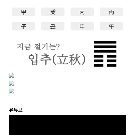
甲
癸
丙
丙
子
丑
申
午
유튜브