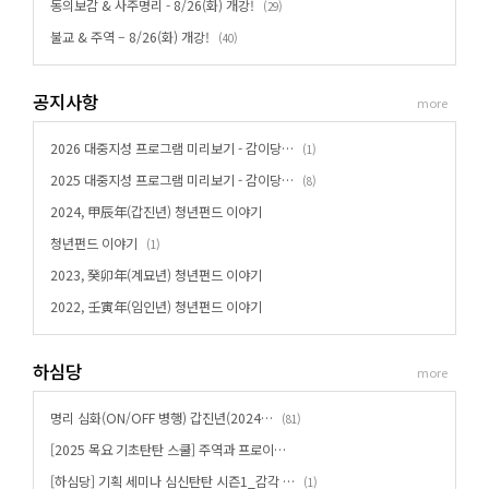
동의보감 & 사주명리 - 8/26(화) 개강!
(
)
29
불교 & 주역 – 8/26(화) 개강!
(
)
40
공지사항
more
2026 대중지성 프로그램 미리보기 - 감이당…
(
)
1
2025 대중지성 프로그램 미리보기 - 감이당…
(
)
8
2024, 甲辰年(갑진년) 청년펀드 이야기
청년펀드 이야기
(
)
1
2023, 癸卯年(계묘년) 청년펀드 이야기
2022, 壬寅年(임인년) 청년펀드 이야기
하심당
more
명리 심화(ON/OFF 병행) 갑진년(2024…
(
)
81
[2025 목요 기초탄탄 스쿨] 주역과 프로이…
[하심당] 기획 세미나 심신탄탄 시즌1_감각 …
(
)
1