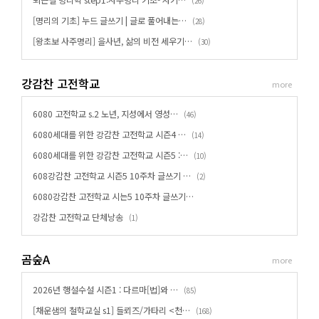
퇴근길 명리학 step1:사주명리 기초- 자기…
(
)
26
[명리의 기초] 누드 글쓰기 | 글로 풀어내는…
(
)
28
[왕초보 사주명리] 을사년, 삶의 비전 세우기…
(
)
30
강감찬 고전학교
more
6080 고전학교 s.2 노년, 지성에서 영성…
(
)
46
6080세대를 위한 강감찬 고전학교 시즌4 …
(
)
14
6080세대를 위한 강감찬 고전학교 시즌5 :…
(
)
10
608강감찬 고전학교 시즌5 10주차 글쓰기 …
(
)
2
6080강감찬 고전학교 시는5 10주차 글쓰기…
강감찬 고전학교 단체낭송
(
)
1
곰숲A
more
2026년 행설수설 시즌1 : 다르마[법]와 …
(
)
85
[채운샘의 철학교실 s1] 들뢰즈/가타리 <천…
(
)
168