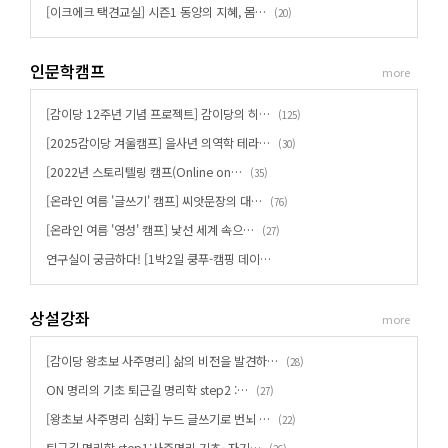
[이크에크 택견교실] 시즌1 동양의 지혜, 몸…
(
)
20
인문학캠프
more
[감이당 12주년 기념 프로젝트] 감이당의 히…
(
)
125
[2025감이당 겨울캠프] 을사년 의역학 테라…
(
)
30
[2022년 스토리텔링 캠프(Online on…
(
)
35
[온라인 여름 '글쓰기' 캠프] 씨앗문장의 대…
(
)
76
[온라인 여름 '영성' 캠프] 낯선 세계 속으…
(
)
27
연구실이 궁금하다! [1박2일 쿵푸-캠핑 데이…
상설강좌
more
[감이당 왕초보 사주명리] 삶의 비전을 발견하…
(
)
28
ON 명리의 기초 퇴근길 명리학 step2 :…
(
)
27
[왕초보 사주명리 심화] 누드 글쓰기로 번뇌 …
(
)
22