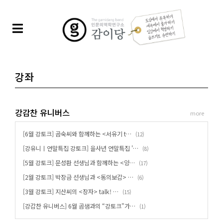
강좌
강감찬 유니버스
more
[6월 강토크] 곰숙씨와 함께하는 <서유기 t…
(
)
12
[강유니ㅣ연말특집 강토크] 을사년 연말특집 '…
(
)
8
[5월 강토크] 문성환 선생님과 함께하는 <양…
(
)
17
[2월 강토크] 박장금 선생님과 <동의보감> …
(
)
6
[3월 강토크] 지산씨의 <장자> talk! …
(
)
15
[강감찬 유니버스] 6월 곰샘과의 “강토크"가…
(
)
1